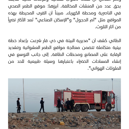
بحق عدد من المنشآت المخالفة، أبرزها: موقع الطمر الصحي
في الناصرية ومحطة الكهرباء، مبيناً أن القرى المحيطة بهذه
المواقع مثل "أم الحجول" و"الإسكان الصناعي" تُعد الأكثر تضرراً
من آثار التلوث.
الطائي كشف أن "مديرية البيئة في ذي قار شرعت بإعداد خطة
بيئية متكاملة تتضمن معالجة مواقع الطمر العشوائية وتشديد
الرقابة على المصانع ومحطات الطاقة، إلى جانب التوسع في
إنشاء المساحات الخضراء باعتبارها وسيلة طبيعية للحد من
الملوثات الهوائي".