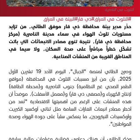
التلوث في الناصرية
#التلوث في العراق
#ذي قار
#البيئة في العراق
حذّر مدير بيئة محافظة ذي قار موفق الطائي، من تزايد
مستويات تلوث الهواء في سماء مدينة الناصرية (مركز
محافظة ذي قار)، نتيجة تنوع مصادر الانبعاثات التي باتت
تشكّل خطراً مباشراً على صحة السكان، ولا سيما في
المناطق القريبة من المنشآت الصناعية.
وصرح الطائي لمنصة "الجبال"، اليوم الأحد 19 تشرين الأول
2025، بأن من أبرز مسببات التلوث في المحافظة (مواقع
الطمر الصحي غير النظامية) جنوب الناصرية و(محطة الطاقة)
لإنتاج الكهرباء و(مصفى ذي قار) و(معمل الأسفلت)، موضحاً أن
هذه المنشآت على الرغم من أهميتها الاقتصادية "تُعد من
أخطر مصادر انبعاث الغازات السامة مثل ثنائي أوكسيد الكبريت
وأوكسيدات النيتروجين، ما ينعكس سلباً على جودة الهواء وصحة
المواطنين".
وذكر الطائي أن هناك دعاوى قضائية وغرامات مالية سابقة