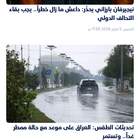
نيجيرفان بارزاني يحذّر: داعش ما زال خطراً.. يجب بقاء
التحالف الدولي
الخميس 5 فبراير 2026 11:55 م
تحديثات الطقس: العراق على موعد مع حالة ممطر
غداً.. وتستمر