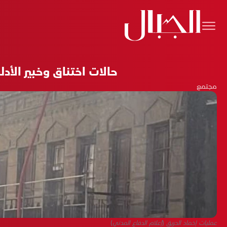
حالات اختناق وخبير الأد
مجتمع
عمليات إخماد الحريق (إعلام الدفاع المدني)