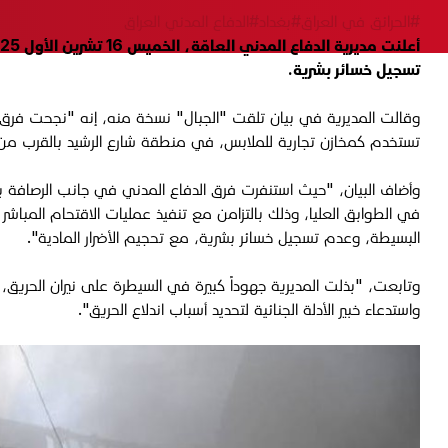
#الحرائق في العراق
#بغداد
#الدفاع المدني العراق
تسجيل خسائر بشرية.
وقالت المديرية في بيان تلقت "الجبال" نسخة منه، إنه "نجحت فرق 
تستخدم كمخازن تجارية للملابس، في منطقة شارع الرشيد بالقرب م
وأضاف البيان، "حيث استنفرت فرق الدفاع المدني في جانب الرصافة ببغ
في الطوابق العليا، وذلك بالتزامن مع تنفيذ عمليات الاقتحام المباشر 
البسيطة، وعدم تسجيل خسائر بشرية، مع تحجيم الأضرار المادية".
وتابعت، "بذلت المديرية جهوداً كبيرة في السيطرة على نيران الحريق، 
واستدعاء خبير الأدلة الجنائية لتحديد أسباب اندلاع الحريق".