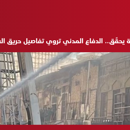
لة يحقّق.. الدفاع المدني تروي تفاصيل حريق 