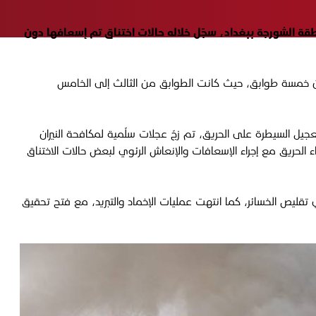
لعامّة، الخميس 16 تشرين الأول 2025، إخماد حادث حريق اندلع في بناية تجارية مكونة من 5 طوابق بمنطقة الشورجة ببغداد، سجّل خلاله حالات اختناق تم إسعافها دون
من خمسة طوابق، حيث كانت الطوابق من الثالث إلى الخامس
جيل السيطرة على الحريق، تم زجّ عجلات سلّمية لمكافحة النيران
ء الحريق مع إجراء الإسعافات والإنعاش الرئوي لبعض حالات الاختناق
 تقليص الخسائر، كما انتهت عمليات الإخماد والتبريد، مع فتح تحقيق