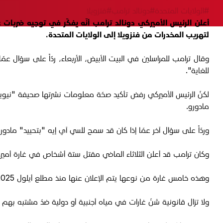
#الولايات المتحدة
#دونالد ترامب
#فنزويلا
أعلن الرئيس الأميركي دونالد ترامب أنّه يفكّر في توجيه ضربا
لتهريب المخدرات من فنزويلا إلى الولايات المتحدة.
وقال ترامب للمراسلين في البيت الأبيض، الأربعاء، ردّاً على سؤال عمّ
للغاية".
لكنّ الرئيس الأميركي رفض تأكيد صحّة معلومات نشرتها صحيفة "نيويورك
مادورو.
وردّاً على سؤال آخر عمّا إذا كان قد سمح للسي آي إيه "بتحييد" ماد
وكان ترامب قد أعلن الثلاثاء الماضي مقتل ستة أشخاص في غارة أميركية
وهذه خامس غارة من نوعها يتم الإعلان عنها منذ مطلع أيلول 2025، حين تصاعدت بشدّة حدّة التوتّرات بين واشنطن وكراكاس. وأسفرت هذه الغارات الخمس عن مقتل ما لا يقلّ عن 27 شخصاً.
ولا تزال قانونية شنّ غارات في مياه أجنبية أو دولية ضدّ مشتبه ب