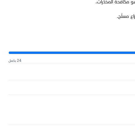
 مكافحة المخدّرات.
زاع مسلّح.
24 بكسل