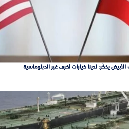
بيض يذكّر: لدينا خيارات أخرى غير الدبلوماسية