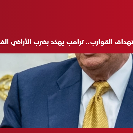
هداف القوارب.. ترامب يهدّد بضرب الأراضي الفن