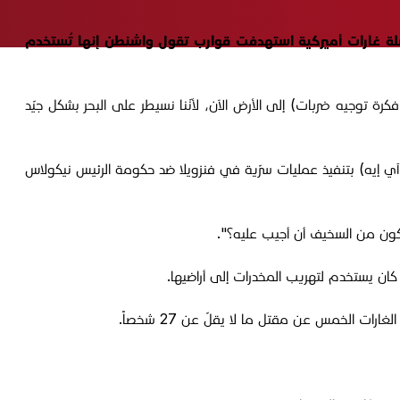
لسلة غارات أميركية استهدفت قوارب تقول واشنطن إنها تُستخدم
كرة توجيه ضربات) إلى الأرض الآن، لأنّنا نسيطر على البحر بشكل جيّد
ي آي إيه) بتنفيذ عمليات سرّية في فنزويلا ضد حكومة الرئيس نيكولاس
يكون من السخيف أن أجيب عليه؟".
 كان يستخدم لتهريب المخدرات إلى أراضيها.