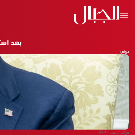
بعد است
دولي
دونالد ترامب - AFP