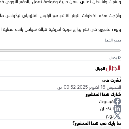
ونشرت واشنطن ثماني سفن حربية وغواصة تعمل بالدفع النووي في جن
وأجّجت هذه الخطوات التوتر القائم مع الرئيس الفنزويلي نيكولاس مادور
ويرى مادورو في نشر بوارج حربية أميركية قبالة سواحل بلاده عملية 
حجم الخط
12 بكسل
الجبال
نُشرت في
الخميس 16 أكتوبر 2025 09:52 ص
شارك هذا المنشور
فيسبوك
لينكد إن
تويتر
ما رأيك في هذا المنشور؟