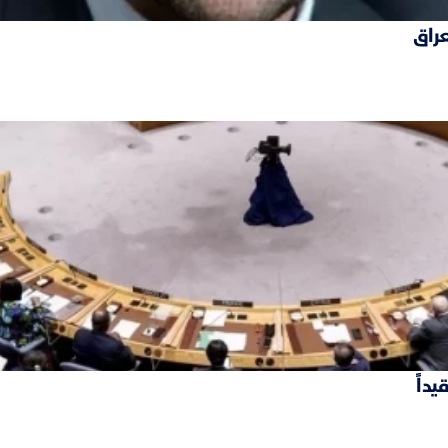
عراق
داً