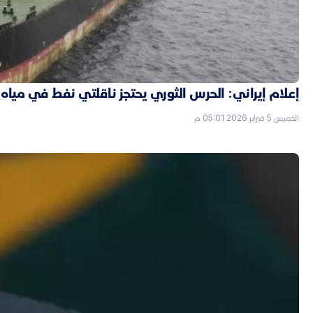
إعلام إيراني: الحرس الثوري يحتجز ناقلتي نفط في مياه 
الخميس 5 فبراير 2026 05:01 م