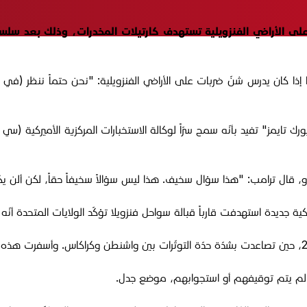
ت على الأراضي الفنزويلية تستهدف كارتيلات المخدرات، وذلك بعد س
ا إذا كان يدرس شنّ ضربات على الأراضي الفنزويلية: "نحن حتماً ننظر (في ف
 تايمز" تفيد بأنّه سمح سرّاً لوكالة الاستخبارات المركزية الأميركية (س
ورو، قال ترامب: "هذا سؤال سخيف. هذا ليس سؤالاً سخيفاً حقاً، لكن ألن 
 جديدة استهدفت قارباً قبالة سواحل فنزويلا تؤكّد الولايات المتحدة أنّه
هم لم يتم توقيفهم أو استجوابهم، موضع جدل.