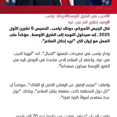
ترامب (AP)
#الحرب في الشرق الأوسط
#دونالد ترامب
#وقف إطلاق النار في غزة
قال الرئيس الأميركي دونالد ترامب، الخميس 9 تشرين الأول
2025، إنه سيحاول التوجه إلى الشرق الأوسط، مؤكداً على
العمل مع إيران التي "تريد إحلال السلام".
وذكر ترامب في تصريحات تابعتها "الجبال"، أنه "أنهينا الحرب
في غزة، وأعتقد أن السلام الذي ساعدنا في التوصل إليه في
الشرق الأوسط سيكون مستداماً".
وأضاف: "سيتم الإفراج عن الرهائن الاثنين أو الثلاثاء"، موضحاً أن
"كل دول المنطقة كانت متفقة بشأن السلام"، وكذلك "دول
عدة ستقدم أموالاً كثيرة لغزة".
ولفت إلى أن "حماس فقدت من جانبها نحو 70 ألف شخص