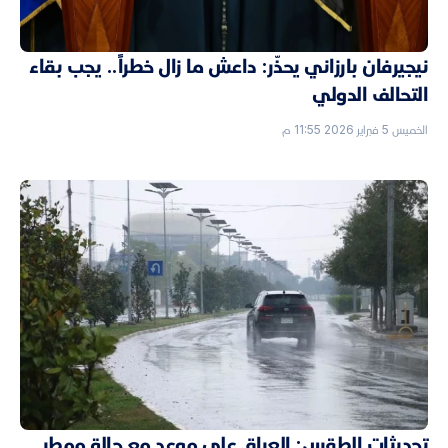
نيجيرفان بارزاني يحذّر: داعش ما زال خطراً.. يجب بقاء
التحالف الدولي
الخميس 5 فبراير 2026 11:55 م
تحديثات الطقس: العراق على موعد مع حالة ممطر