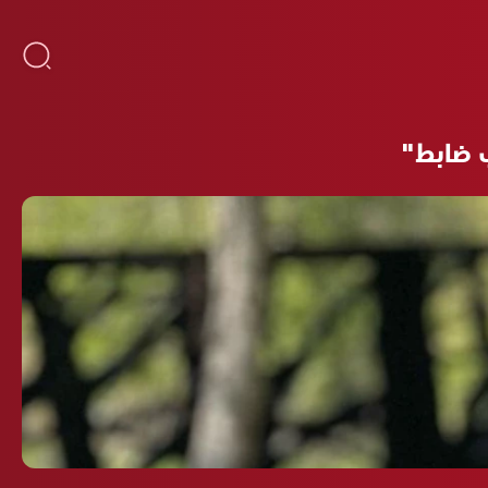
ب ضابط"