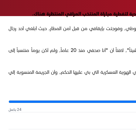
ية لتغطية مباراة المنتخب العراقي المنتظرة هناك.
ى السعودية لتغطية نشاط المنتخب الوطني، وفوجئت بإيقافي من قبل أمن المطار، حيث أبلغني أحد رجال
وأضاف: "تم إبلاغي بأن محكمة شكلت وصدر بحقي حكم بالسجن 6 أشهر مع غرامة مالية قدرها 100 ألف دينار، في قضية لا أعرف عنها شيئاً"، لافتاً أن "أنا صحفي منذ 20 عاماً، ولم أكن يوماً منتسباً إلى
الهوية العسكرية التي بني عليها الحكم، وأن الجريمة المنسوبة إلي
24 بكسل