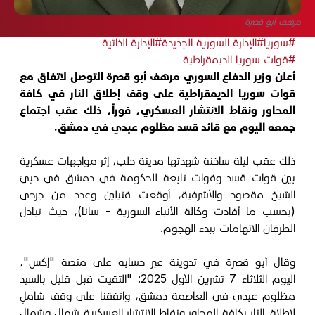
مرهف أبو قصرة
#سوريا
#الإدارة السورية الجديدة
#الإدارة الذاتية
#قوات سوريا الديمقراطية
أعلن وزير الدفاع السوري مرهف أبو قصرة التوصل لاتفاق مع
قوات سوريا الديمقراطية على وقف إطلاق النار في كافة
المحاور ونقاط الانتشار العسكري، فوراً، ذلك عقب اجتماع
جمعه اليوم مع قائد قسد مظلوم عبدي في دمشق.
ذلك عقب ليلة ساخنة شهدتها مدينة حلب، إثر مواجهات عسكرية
بين قوات قسد وقوات تابعة للحكومة في دمشق في حييّ
الشيخ مقصود والأشرفية، أوقعت قتيلين وعدد من جرحى
(بحسب ما أفادت وكالة الأنباء السورية - سانا)، حيث تبادل
الطرفان الاتهامات ببدء الهجوم.
وقال أبو قصرة في تدوينة عبر حسابه على منصة "إكس"،
اليوم الثلاثاء 7 تشرين الأول 2025: "التقيت قبل قليل بالسيد
مظلوم عبدي في العاصمة دمشق، واتفقنا على وقف شاملٍ
لإطلاق النار بكافة المحاور ونقاط الانتشار العسكرية شمال وشمال