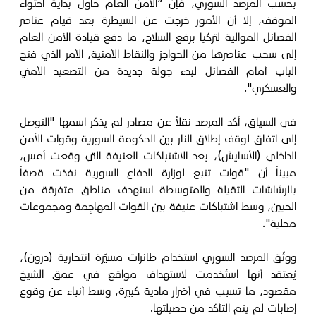
بحسب المرصد السوري، فإن “الأمن العام حاول بدايةً احتواء
الموقف، إلا أن الأمور خرجت عن السيطرة بعد قيام عناصر
الفصائل الموالية لتركيا برفع السلاح، ما دفع قيادة الأمن العام
إلى سحب عناصرها من الحواجز والنقاط الأمنية، الأمر الذي فتح
الباب أمام الفصائل لبدء جولة جديدة من التصعيد الأمني
والعسكري".
في السياق، أكد المرصد نقلاً عن مصادر لم يذكر اسمها "التوصل
إلى اتفاق لوقف إطلاق النار بين الحكومة السورية وقوات الأمن
الداخلي (الأسايش)، بعد الاشتباكات العنيفة التي وقعت أمس،
مبيناً أن "قوات تتبع لوزارة الدفاع السورية نفذت قصفاً
بالرشاشات الثقيلة والمتوسطة استهدف مناطق متفرقة من
الحيين، وسط اشتباكات عنيفة بين القوات المهاجِمة ومجموعات
محلية".
ووثّق المرصد السوري استخدام طائرات مسيّرة انتحارية (درون)،
يُعتقد أنها استُخدمت لاستهداف مواقع في عمق الشيخ
مقصود، ما تسبب في أضرار مادية كبيرة، وسط أنباء عن وقوع
إصابات لم يتم التأكد من حصيلتها.