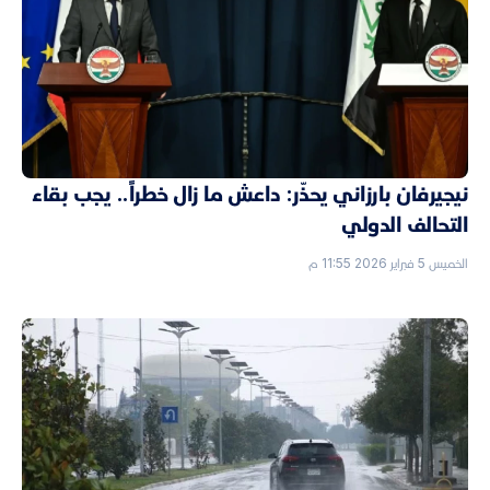
نيجيرفان بارزاني يحذّر: داعش ما زال خطراً.. يجب بقاء
التحالف الدولي
الخميس 5 فبراير 2026 11:55 م