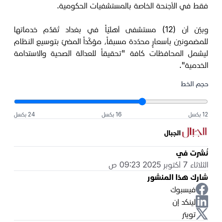
فقط في الأجنحة الخاصة بالمستشفيات الحكومية.
وبيّن أن (12) مستشفى أهليّاً في بغداد تُقدِّم خدماتها
للمضمونين بأسعارٍ محدّدة مسبقاً، مؤكّداً المضيّ بتوسيع النظام
ليشمل المحافظات كافة "تحقيقاً للعدالة الصحية والاستدامة
الخدمية".
حجم الخط
12 بكسل
16 بكسل
24 بكسل
الجبال
نُشرت في
الثلاثاء 7 أكتوبر 2025 09:23 ص
شارك هذا المنشور
فيسبوك
لينكد إن
تويتر