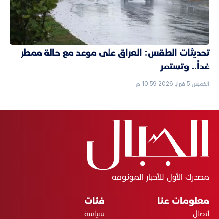
تحديثات الطقس: العراق على موعد مع حالة ممطر
غداً.. وتستمر
الخميس 5 فبراير 2026 10:59 م
مصدرك الأول للأخبار الموثوقة
معلومات عنا
فئات
اتصال
سياسة